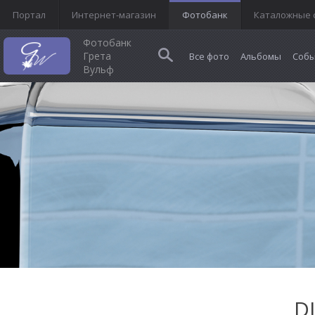
Портал
Интернет-магазин
Фотобанк
Каталожные 
Фотобанк
Грета
Все фото
Альбомы
Собы
Вульф
D