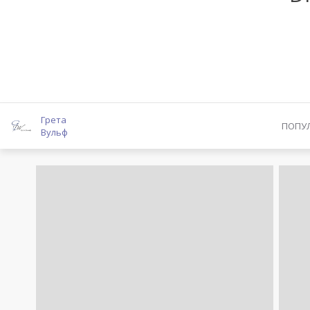
Грета
ПОПУ
Вульф