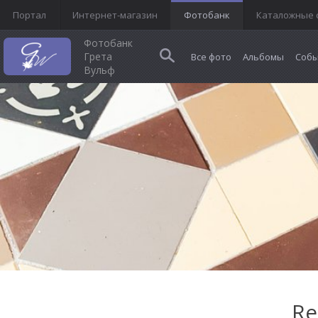
Портал
Интернет-магазин
Фотобанк
Каталожные 
Фотобанк
Грета
Все фото
Альбомы
Собы
Вульф
Re