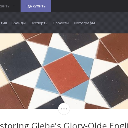
сайты
Где купить
тия
Бренды
Эксперты
Проекты
Фотографы
storing Glebe's Glory-Olde Engl