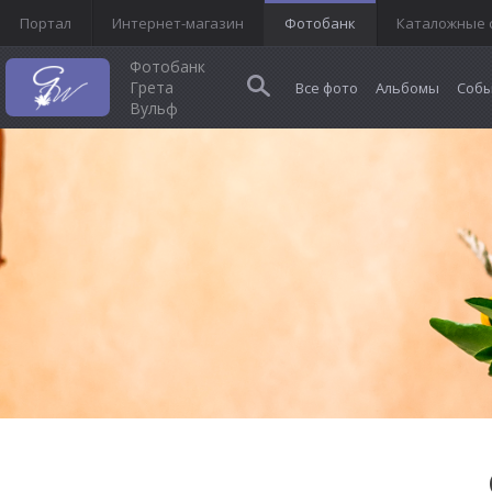
Портал
Интернет-магазин
Фотобанк
Каталожные 
Фотобанк
Грета
Все фото
Альбомы
Собы
Вульф