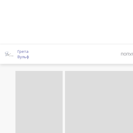
Грета
ПОПУ
Вульф