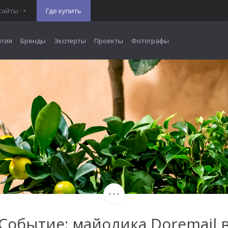
сайты
Где купить
тия
Бренды
Эксперты
Проекты
Фотографы
Событие: майолика Doremail 