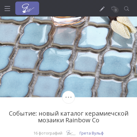
0
Событие: новый каталог керамиечской
мозаики Rainbow Co
16 фотографий
Грета Вульф