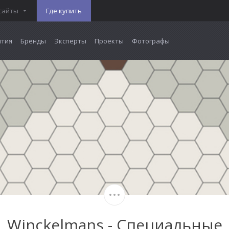
сайты
Где купить
тия
Бренды
Эксперты
Проекты
Фотографы
Winckelmans - Специальные