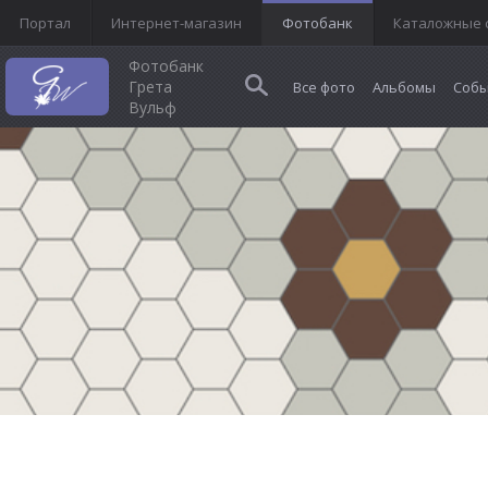
Портал
Интернет-магазин
Фотобанк
Каталожные 
Фотобанк
Грета
Все фото
Альбомы
Собы
Вульф