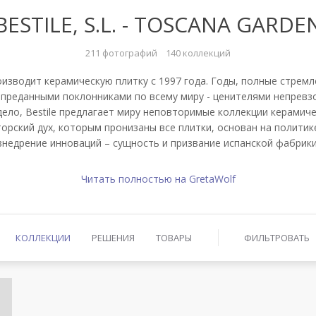
BESTILE, S.L. - TOSCANA GARDE
211 фотографий
140 коллекций
оизводит керамическую плитку с 1997 года. Годы, полные стремл
преданными поклонниками по всему миру - ценителями непревзо
ло, Bestile предлагает миру неповторимые коллекции керамиче
торский дух, которым пронизаны все плитки, основан на политик
внедрение инноваций – сущность и призвание испанской фабрики
Читать полностью на GretaWolf
КОЛЛЕКЦИИ
РЕШЕНИЯ
ТОВАРЫ
ФИЛЬТРОВАТЬ