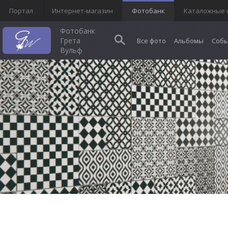
Портал
Интернет-магазин
Фотобанк
Каталожные 
Фотобанк
Грета
Все фото
Альбомы
Собы
Вульф