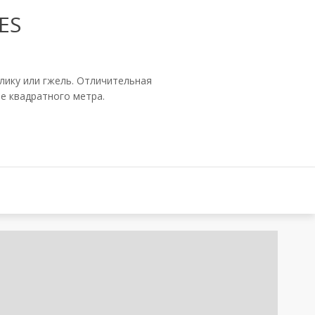
LES
олику или гжель. Отличительная
е квадратного метра.