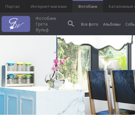
Портал
Интернет-магазин
Фотобанк
Каталожные 
Фотобанк
Грета
Все фото
Альбомы
Собы
Вульф