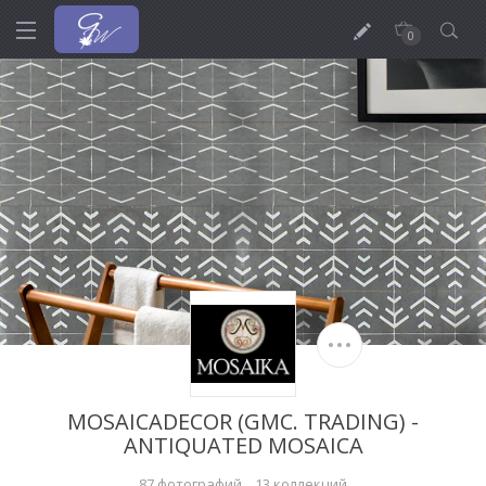
0
MOSAICADECOR (GMC. TRADING) -
ANTIQUATED MOSAICA
87 фотографий
13 коллекций