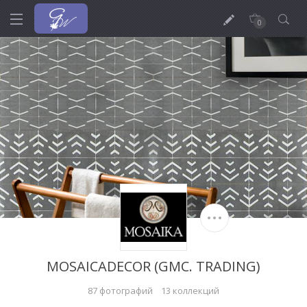
0
MOSAICADECOR (GMC. TRADING)
87 фотографий
13 коллекций