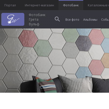
Портал
Интернет-магазин
Фотобанк
Каталожные 
Фотобанк
Грета
Все фото
Альбомы
Собы
Вульф