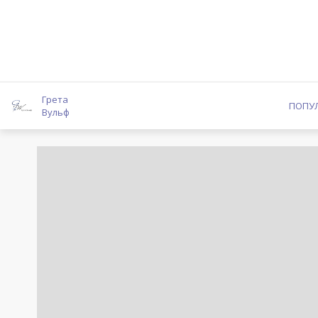
Грета
ПОПУ
Вульф