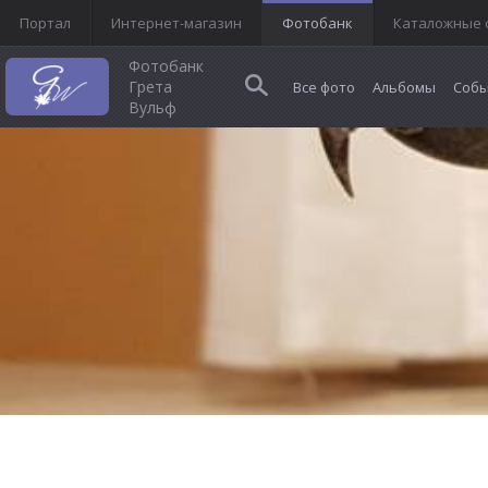
Портал
Интернет-магазин
Фотобанк
Каталожные 
Фотобанк
Грета
Все фото
Альбомы
Собы
Вульф