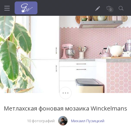
0
Метлахская фоновая мозаика Winckelmans
10 фотографий
Михаил Пузицкий