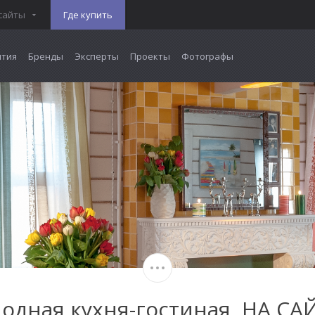
сайты
Где купить
тия
Бренды
Эксперты
Проекты
Фотографы
одная кухня-гостиная, НА СА