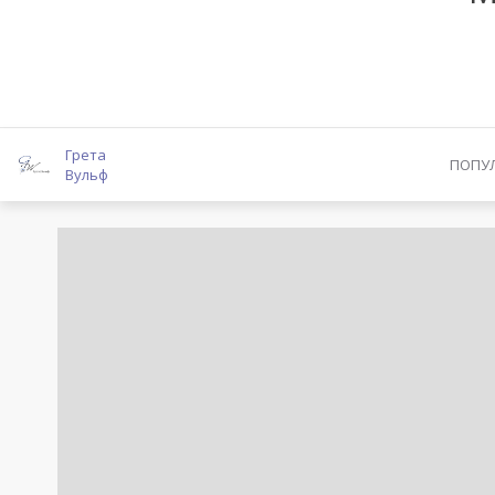
Грета
ПОПУ
Вульф