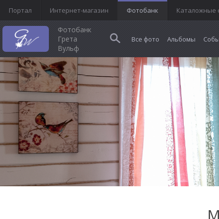
Портал
Интернет-магазин
Фотобанк
Каталожные 
Фотобанк
Грета
Все фото
Альбомы
Собы
Вульф
М