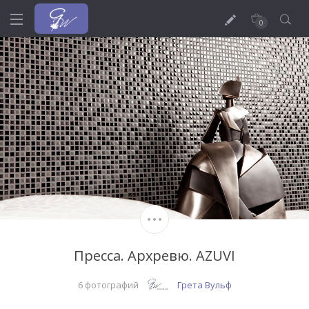
0
Пресса. Архревю. AZUVI
6 фотографий
Грета Вульф