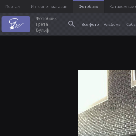
Портал
Интернет-магазин
Фотобанк
Каталожные 
Фотобанк
Грета
Все фото
Альбомы
Собы
Вульф