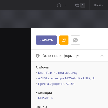
Войти
0
Скачать
Основная информация
Альбомы
Блог. Плитка под мозаику
AZUVI, коллекция MOSAIKER - ANTIQUE
Пресса. Архревю. AZUVI
Коллекции
MOSAIKER
Бренды