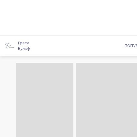
Грета
ПОПУ
Вульф