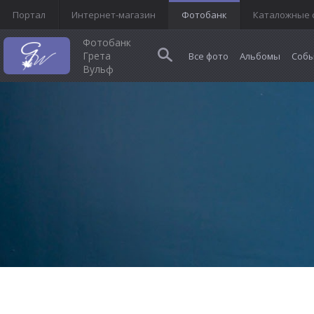
Портал
Интернет-магазин
Фотобанк
Каталожные 
Фотобанк
Грета
Все фото
Альбомы
Собы
Вульф