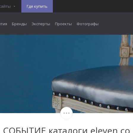
сайты
Где купить
тия
Бренды
Эксперты
Проекты
Фотографы
СОБЫТИЕ каталоги eleven co