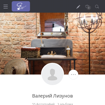
0
Валерий Лизунов
55 фотографий
3 альбомa