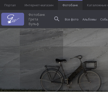
Портал
Интернет-магазин
Фотобанк
Каталожные 
Фотобанк
Грета
Все фото
Альбомы
Собы
Вульф