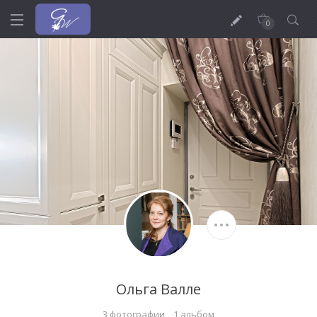
0
Ольга Валле
3 фотографии
1 альбом