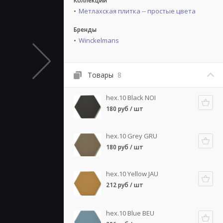
Коллекции
Метлахская плитка -- простые цвета
Бренды
Winckelmans
Товары
8
hex.10 Black NOI
180 руб / шт
hex.10 Grey GRU
180 руб / шт
hex.10 Yellow JAU
212 руб / шт
hex.10 Blue BEU