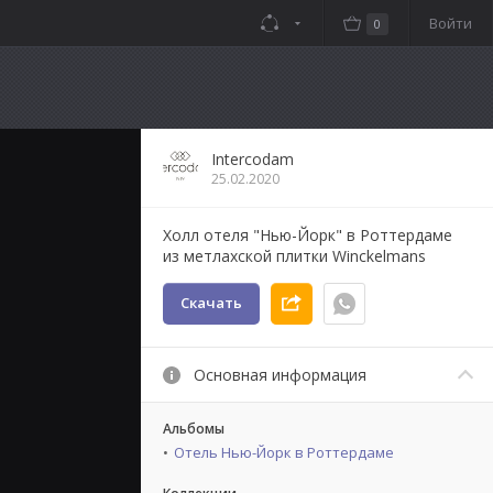
Войти
0
Intercodam
25.02.2020
Холл отеля "Нью-Йорк" в Роттердаме
из метлахской плитки Winckelmans
Скачать
Основная информация
Альбомы
Отель Нью-Йорк в Роттердаме