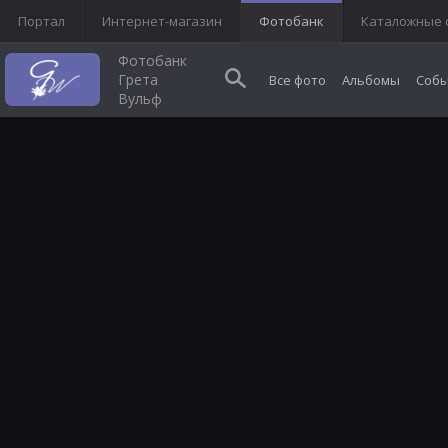
Портал
Интернет-магазин
Фотобанк
Каталожные 
Фотобанк
Грета
Все фото
Альбомы
Собы
Вульф