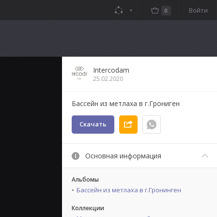
Войти
0
Intercodam
25.02.2020
Бассейн из метлаха в г.Грониген
Скачать
Основная информация
Альбомы
Бассейн из метлаха в г.Гронинген
Коллекции