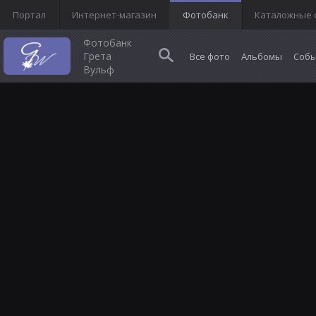
Портал
Интернет-магазин
Фотобанк
Каталожные 
Фотобанк
Грета
Все фото
Альбомы
Собы
Вульф