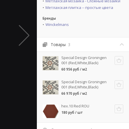
Метлахская мозаика - Сложные мозаики
Метлахская плитка -- простые цвета
Бренды
Winckelmans
Товары
3
Special Design Groningen
001 (Red,White,Black)
60 956 руб / м2
Special Design Groningen
001 (Red,White,Black)
66 970 руб / м2
hex.10 Red ROU
180 руб / шт