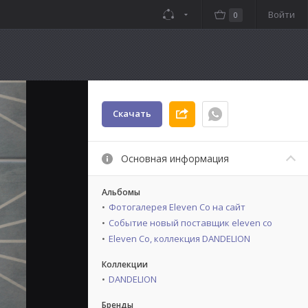
Войти
0
Скачать
Основная информация
Альбомы
Фотогалерея Eleven Co на сайт
Событие новый поставщик eleven co
Eleven Co, коллекция DANDELION
Коллекции
DANDELION
Бренды