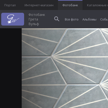
Портал
Интернет-магазин
Фотобанк
Каталожные 
Фотобанк
Грета
Все фото
Альбомы
Собы
Вульф