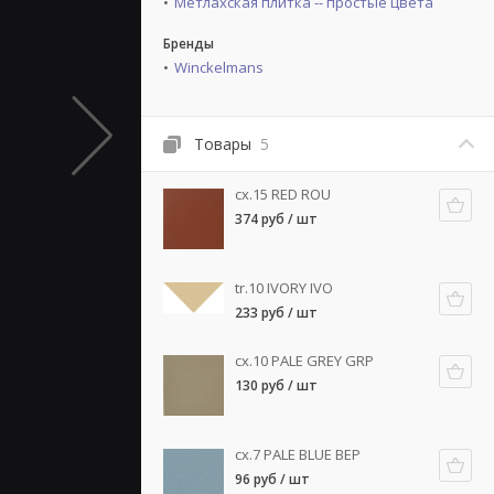
Метлахская плитка -- простые цвета
Бренды
Winckelmans
Товары
5
cx.15 RED ROU
374 руб / шт
tr.10 IVORY IVO
233 руб / шт
cx.10 PALE GREY GRP
130 руб / шт
cx.7 PALE BLUE BEP
96 руб / шт