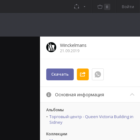
Войти
0
Winckelmans
21.09.2019
Скачать
Основная информация
Альбомы
Торговый центр - Queen Victoria Building in
Sidney
Коллекции