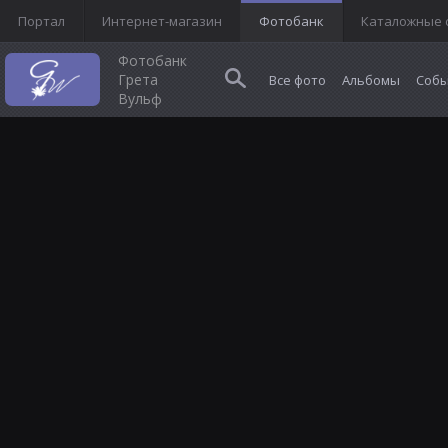
Портал
Интернет-магазин
Фотобанк
Каталожные 
Фотобанк
Грета
Все фото
Альбомы
Собы
Вульф