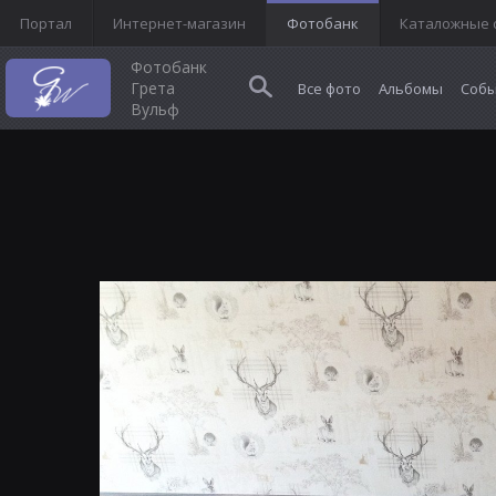
Портал
Интернет-магазин
Фотобанк
Каталожные 
Фотобанк
Грета
Все фото
Альбомы
Собы
Вульф