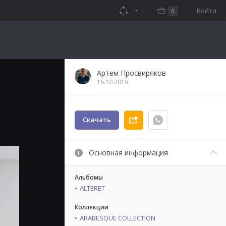
Войти
0
Артем Просвиряков
16.10.2019
Скачать
Основная информация
Альбомы
ALTERET
Коллекции
ARABESQUE COLLECTION