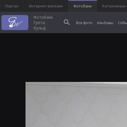
Портал
Интернет-магазин
Фотобанк
Каталожные 
Фотобанк
Грета
Все фото
Альбомы
Собы
Вульф