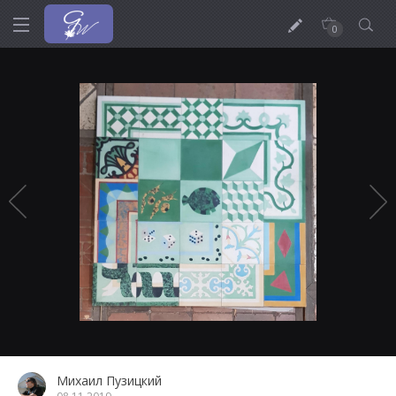
0
Михаил Пузицкий