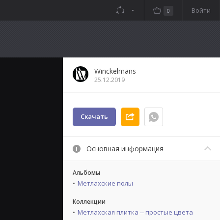
Войти
0
Winckelmans
25.12.2019
Скачать
Основная информация
Альбомы
Метлахские полы
Коллекции
Метлахская плитка -- простые цвета