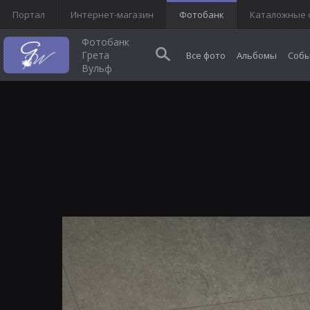
Портал
Интернет-магазин
Фотобанк
Каталожные 
Фотобанк
Грета
Все фото
Альбомы
Собы
Вульф