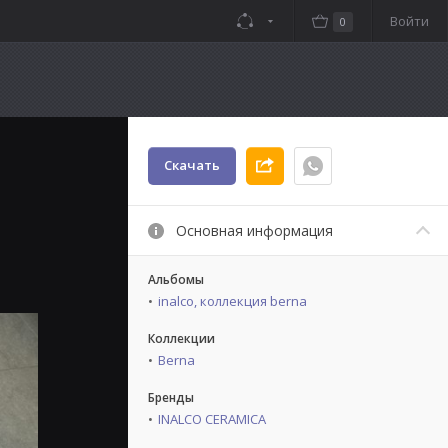
Войти
0
Скачать
Основная информация
Альбомы
inalco, коллекция berna
Коллекции
Berna
Бренды
INALCO CERAMICA