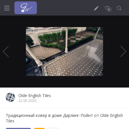
0
Olde English Tiles
22.05.2020
Традиционный ковер в доме Дарлинг-Пойнт от Olde English
Tiles