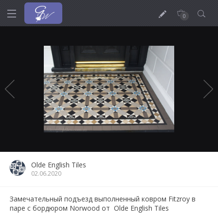
0
Olde English Tiles
02.06.2020
Замечательный подъезд выполненный ковром Fitzroy в
паре с бордюром Norwood от Olde English Tiles