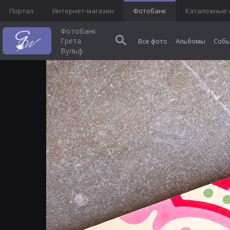
Портал
Интернет-магазин
Фотобанк
Каталожные 
Фотобанк
Грета
Все фото
Альбомы
Собы
Вульф