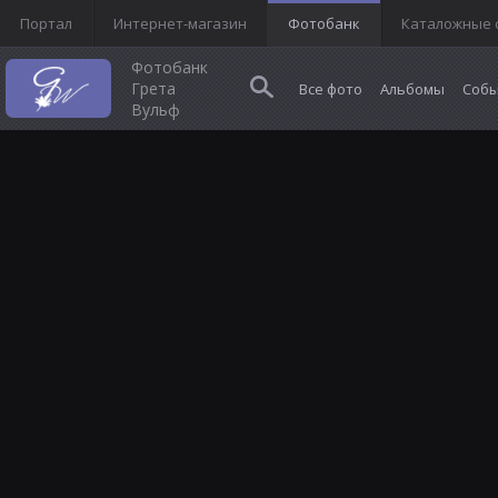
Портал
Интернет-магазин
Фотобанк
Каталожные 
Фотобанк
Грета
Все фото
Альбомы
Собы
Вульф