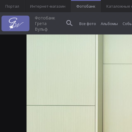
Портал
Интернет-магазин
Фотобанк
Каталожные 
Фотобанк
Грета
Все фото
Альбомы
Собы
Вульф