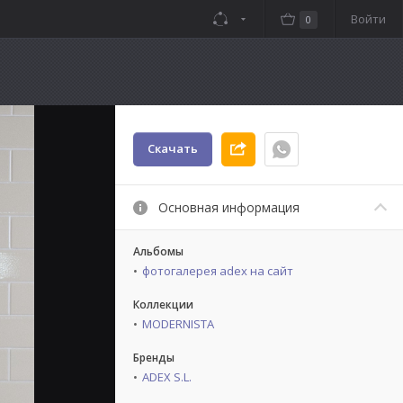
Войти
0
Скачать
Основная информация
Альбомы
фотогалерея adex на сайт
Коллекции
MODERNISTA
Бренды
ADEX S.L.