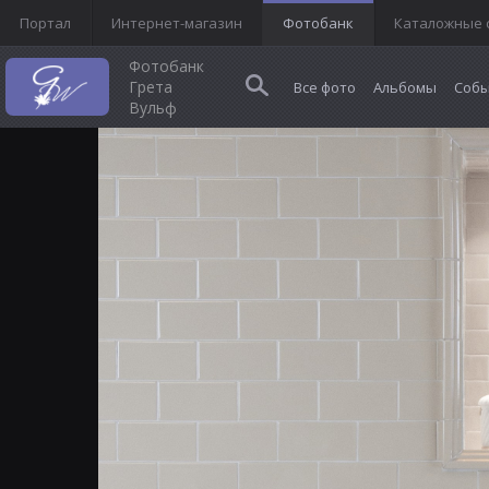
Портал
Интернет-магазин
Фотобанк
Каталожные 
Фотобанк
Грета
Все фото
Альбомы
Собы
Вульф