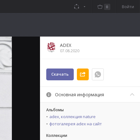
Войти
0
ADEX
07.08.2020
Скачать
Основная информация
Альбомы
adex, коллекция nature
фотогалерея adex на сайт
Коллекции