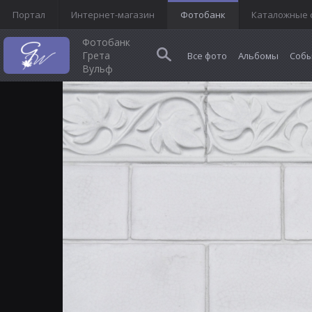
Портал
Интернет-магазин
Фотобанк
Каталожные 
Фотобанк
Грета
Все фото
Альбомы
Собы
Вульф