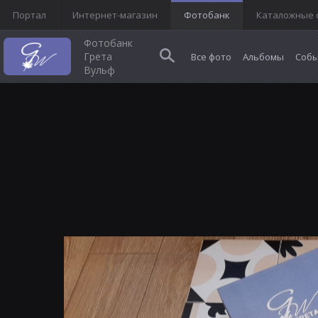
Портал
Интернет-магазин
Фотобанк
Каталожные 
Фотобанк
Грета
Все фото
Альбомы
Собы
Вульф