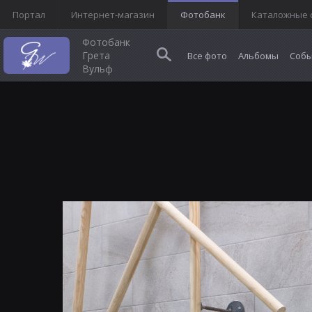
Портал
Интернет-магазин
Фотобанк
Каталожные 
Фотобанк
Грета
Все фото
Альбомы
Собы
Вульф