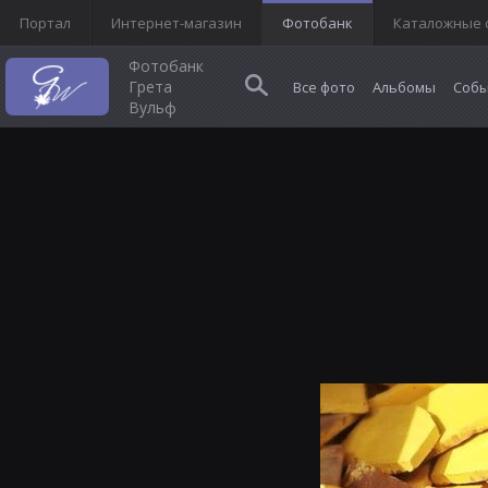
Портал
Интернет-магазин
Фотобанк
Каталожные 
Фотобанк
Грета
Все фото
Альбомы
Собы
Вульф