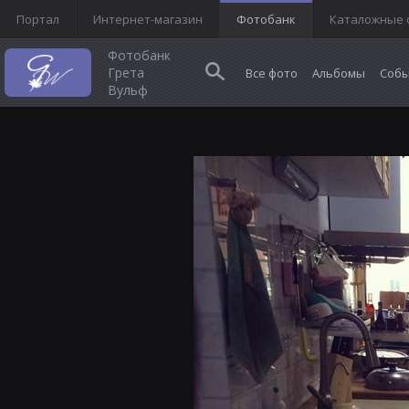
Портал
Интернет-магазин
Фотобанк
Каталожные 
Фотобанк
Грета
Все фото
Альбомы
Собы
Вульф