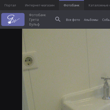
Портал
Интернет-магазин
Фотобанк
Каталожные 
Фотобанк
Грета
Все фото
Альбомы
Собы
Вульф