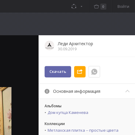
Войти
0
Леди Архитектор
30.09.2019
Скачать
Основная информация
Альбомы
Дом купца Каменева
Коллекции
Метлахская плитка -- простые цвета