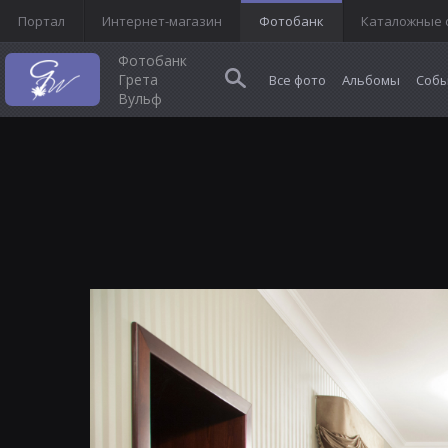
Портал
Интернет-магазин
Фотобанк
Каталожные 
Фотобанк
Грета
Все фото
Альбомы
Собы
Вульф