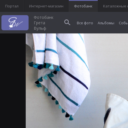
Портал
Интернет-магазин
Фотобанк
Каталожные 
Фотобанк
Грета
Все фото
Альбомы
Собы
Вульф