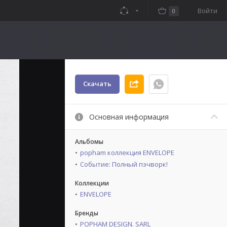
Войти
0
Скачать
Основная информация
Альбомы
popham коллекция ENVELOPE
Событие: Полный пэчворк!
Коллекции
ENVELOPE
Бренды
POPHAM DESIGN. SARL