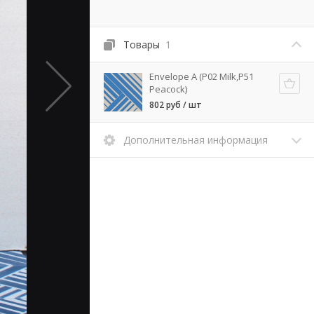
Товары
1
Envelope A (P02 Milk,P51
Peacock)
802 руб / шт
Дополнительная информация