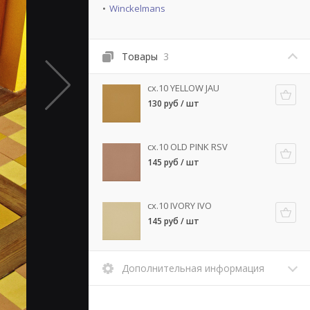
Winckelmans
Товары
3
cx.10 YELLOW JAU
130 руб / шт
cx.10 OLD PINK RSV
145 руб / шт
cx.10 IVORY IVO
145 руб / шт
Дополнительная информация