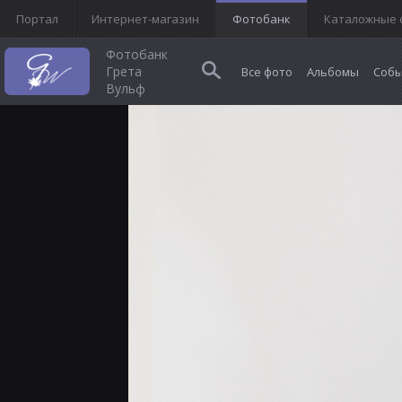
Портал
Интернет-магазин
Фотобанк
Каталожные 
Фотобанк
Грета
Все фото
Альбомы
Собы
Вульф