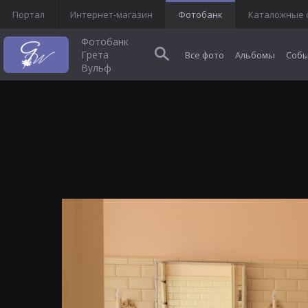
Портал
Интернет-магазин
Фотобанк
Каталожные 
Фотобанк
Грета
Все фото
Альбомы
Собы
Вульф