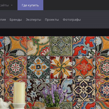
сайты
Где купить
тия
Бренды
Эксперты
Проекты
Фотографы