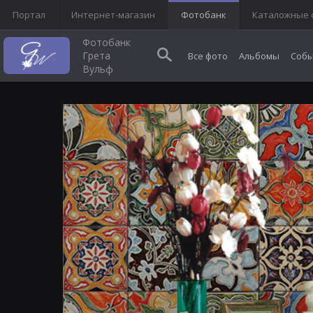
Портал
Интернет-магазин
Фотобанк
Каталожные 
Фотобанк
Грета
Все фото
Альбомы
Собы
Вульф