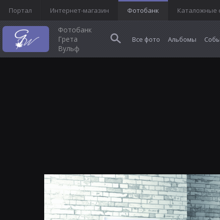
Портал
Интернет-магазин
Фотобанк
Каталожные 
Фотобанк
Грета
Все фото
Альбомы
Собы
Вульф