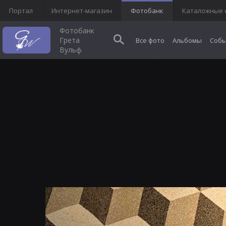
Портал
Интернет-магазин
Фотобанк
Каталожные 
Фотобанк
Грета
Все фото
Альбомы
Собы
Вульф