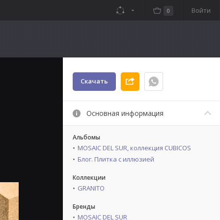
Войти
0
Скачать
Основная информация
Альбомы
MOSAIC DEL SUR, коллекция CUBICOS
Блог. Плитка с иллюзией
Коллекции
GRANITO
Бренды
MOSAIC DEL SUR