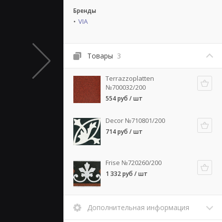
Бренды
VIA
Товары
3
Terrazzoplatten
№700032/200
554 руб / шт
Decor №710801/200
714 руб / шт
Frise №720260/200
1 332 руб / шт
Дополнительная информация