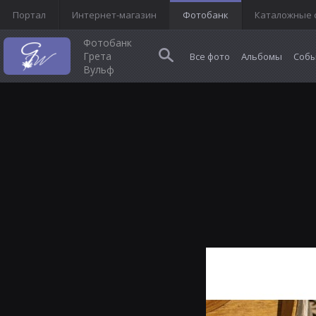
Портал
Интернет-магазин
Фотобанк
Каталожные 
Фотобанк
Грета
Все фото
Альбомы
Собы
Вульф