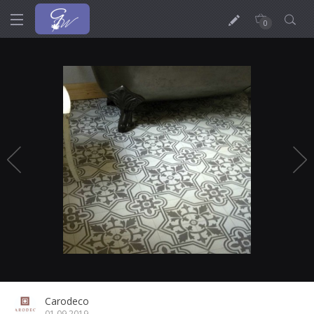
0
Carodeco
01.09.2019